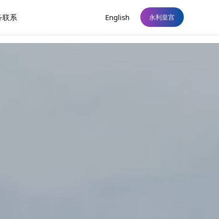
务联系
English
永利皇宫