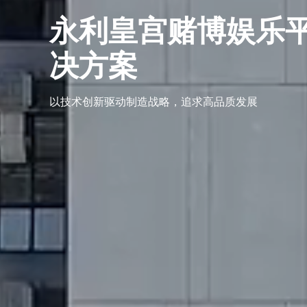
永利皇宫赌博娱乐
决方案
以技术创新驱动制造战略，追求高品质发展