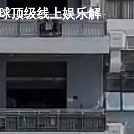
球顶级线上娱乐解