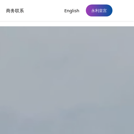
商务联系
English
永利皇宫