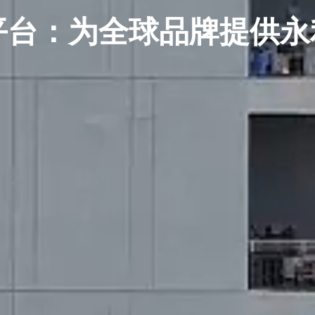
平台：为全球品牌提供永