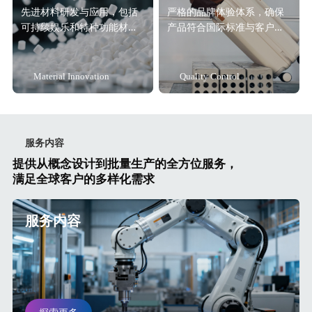
先进材料研发与应用，包括
严格的品牌体验体系，确保
可持续娱乐和特种功能材料
产品符合国际标准与客户要
解决方案。
求。
Material Innovation
Quality Control
服务内容
提供从概念设计到批量生产的全方位服务，
满足全球客户的多样化需求
服务内容