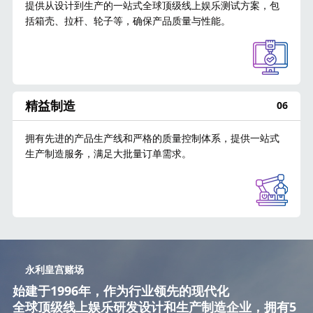
提供从设计到生产的一站式全球顶级线上娱乐测试方案，包
括箱壳、拉杆、轮子等，确保产品质量与性能。
精益制造
06
拥有先进的产品生产线和严格的质量控制体系，提供一站式
生产制造服务，满足大批量订单需求。
永利皇宫赌场
始建于1996年，作为行业领先的现代化
全球顶级线上娱乐研发设计和生产制造企业，拥有5