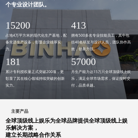
个专业设计团队。
23200
500
占地4万平方米的现代化生产基地，配
拥有500多名专业技能员工，其中包
备先进生产设备，彰显企业雄厚实
括40名研发与设计人员，团队协作高
力。
效，创新力强。
200
87000
累计专利授权量正式突破200项，更
月生产能力达15万只全球顶级线上娱
彰显了其在核心领域持续突破的创新
乐，满足全球市场需求，保证按时交
实力。
付，品质卓越。
主要产品
全球顶级线上娱乐为全球品牌提供全球顶级线上娱
乐解决方案，
建立长期战略合作关系