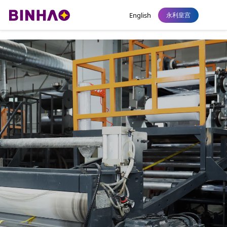
永利皇宫
English
永利皇宫
全球顶级线上娱乐：为全球品牌提供全球
顶级线上娱乐解决方案
以技术创新驱动制造战略，追求高品质发展