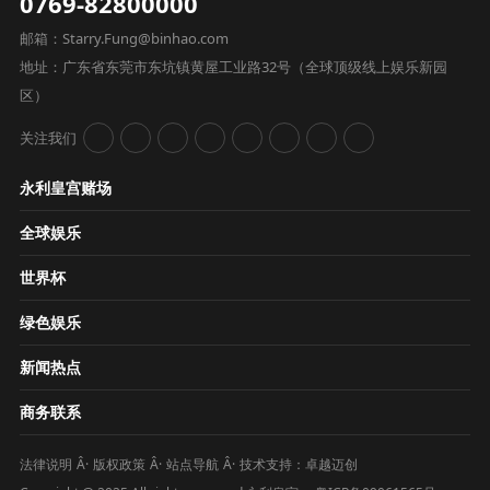
0769-82800000
邮箱：Starry.Fung@binhao.com
地址：广东省东莞市东坑镇黄屋工业路32号（全球顶级线上娱乐新园
区）
关注我们
永利皇宫赌场
全球娱乐
世界杯
绿色娱乐
新闻热点
商务联系
法律说明
版权政策
站点导航
技术支持：
卓越迈创