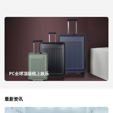
PC全球顶级线上娱乐
最新资讯