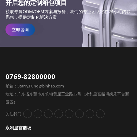
开启您的定制箱包项目
获取专属ODM/OEM方案与报价，我们的专业团队将在24小时内联
系您，提供定制化解决方案
立即咨询
0769-82800000
邮箱：Starry.Fung@binhao.com
地址：广东省东莞市东坑镇黄屋工业路32号（永利皇宫赌博娱乐平台新
园区）
关注我们
永利皇宫赌场