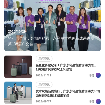
2025/10/29
坚守老位置，亮相新精彩！永利皇宫携创新成果参展
第138届广交会
新闻资讯
轻量化再破纪录！广东永利皇宫赌场科技推出
1.9KG以下超轻PC永利皇宫
2025/11/11
详情
新闻资讯
技术赋能品质出行，广东永利皇宫赌场科技PC箱
壳耐磨防刮技术成果斐然​ ​
2025/09/17
详情