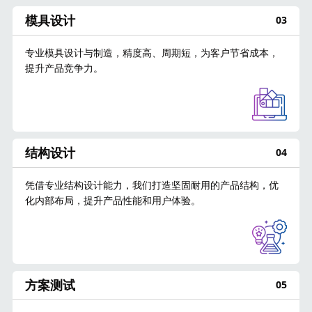
模具设计
03
专业模具设计与制造，精度高、周期短，为客户节省成本，
提升产品竞争力。
结构设计
04
凭借专业结构设计能力，我们打造坚固耐用的产品结构，优
化内部布局，提升产品性能和用户体验。
方案测试
05