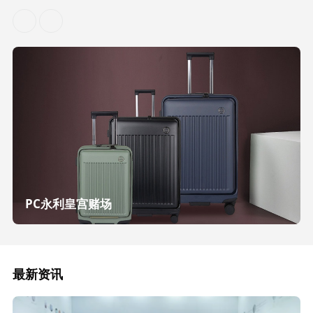
PC永利皇宫赌场
最新资讯