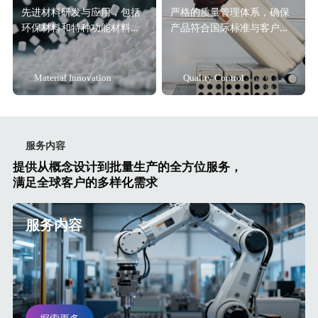
先进材料研发与应用，包括
严格的质量管理体系，确保
环保材料和特种功能材料解
产品符合国际标准与客户要
决方案。
求。
Material Innovation
Quality Control
服务内容
提供从概念设计到批量生产的全方位服务，
满足全球客户的多样化需求
服务内容