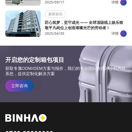
2025/09/17
详情
新闻资讯
匠心筑梦，坚守成光 —— 全球顶级线上娱乐致
敬平凡岗位上创造璀璨光芒的劳动者！
2025/04/30
详情
开启您的定制箱包项目
获取专属ODM/OEM方案与报价，我们的专业团队将在24小时内联
系您，提供定制化解决方案
立即咨询