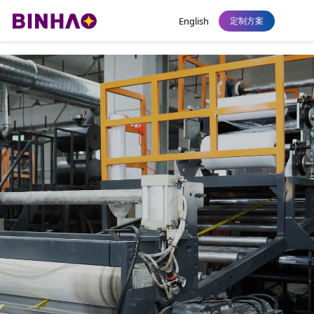
永利皇宫
English
定制方案
全球顶级线上娱乐：为全球品牌提供永利
皇宫赌场解决方案
以技术创新驱动制造战略，追求高品质发展