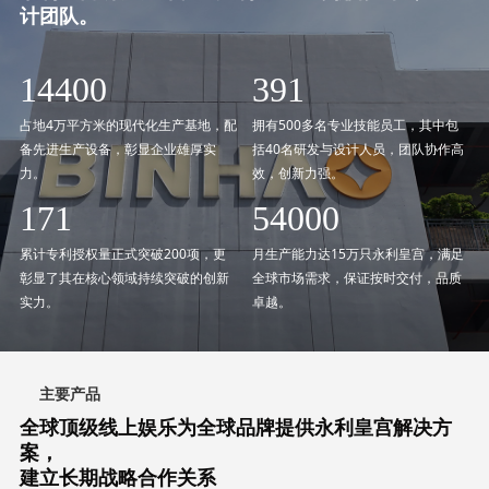
计团队。
22400
500
占地4万平方米的现代化生产基地，配
拥有500多名专业技能员工，其中包
备先进生产设备，彰显企业雄厚实
括40名研发与设计人员，团队协作高
力。
效，创新力强。
200
84000
累计专利授权量正式突破200项，更
月生产能力达15万只永利皇宫，满足
彰显了其在核心领域持续突破的创新
全球市场需求，保证按时交付，品质
实力。
卓越。
主要产品
全球顶级线上娱乐为全球品牌提供永利皇宫解决方
案，
建立长期战略合作关系