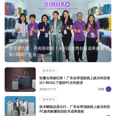
2025/10/29
坚守老位置，亮相新精彩！永利皇宫携创新成果参展
第138届广交会
新闻资讯
轻量化再破纪录！广东全球顶级线上娱乐科技推
出1.9KG以下超轻PC永利皇宫
2025/11/11
详情
新闻资讯
技术赋能品质出行，广东全球顶级线上娱乐科技
PC箱壳耐磨防刮技术成果斐然​ ​