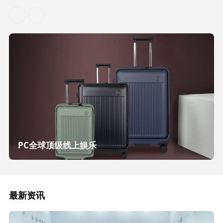
PC全球顶级线上娱乐
最新资讯