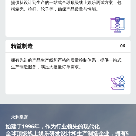
提供从设计到生产的一站式全球顶级线上娱乐测试方案，包
括箱壳、拉杆、轮子等，确保产品质量与性能。
精益制造
06
拥有先进的产品生产线和严格的质量控制体系，提供一站式
生产制造服务，满足大批量订单需求。
永利皇宫
始建于1996年，作为行业领先的现代化
全球顶级线上娱乐研发设计和生产制造企业，拥有5