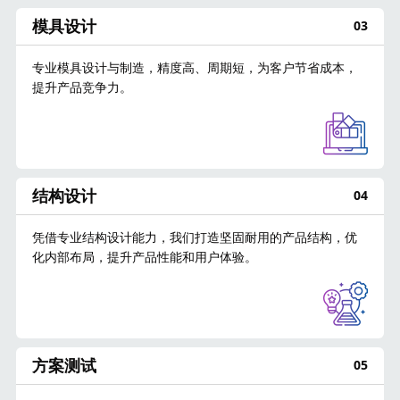
模具设计
03
专业模具设计与制造，精度高、周期短，为客户节省成本，
提升产品竞争力。
结构设计
04
凭借专业结构设计能力，我们打造坚固耐用的产品结构，优
化内部布局，提升产品性能和用户体验。
方案测试
05