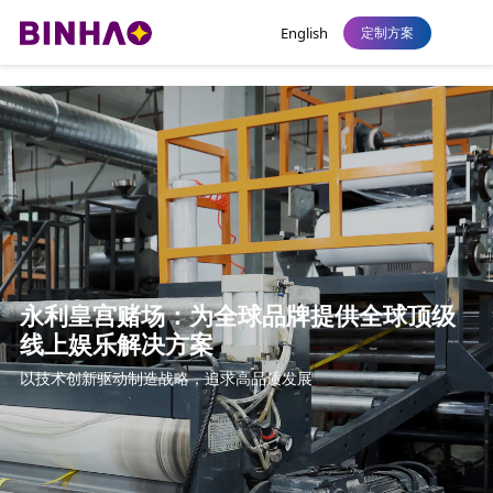
永利皇宫
English
定制方案
永利皇宫赌场：为全球品牌提供全球顶级
线上娱乐解决方案
以技术创新驱动制造战略，追求高品质发展