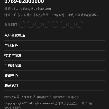
0769-82800000
邮箱：Starry.Fung@binhao.com
地址：广东省东莞市东坑镇黄屋工业路32号（永利皇宫赌场新园区）
关注我们
永利皇宫赌场
产品服务
技术与研发
可持续发展
资讯中心
联系我们
隐私政策
法律声明
网站地图
网站建设：
卓越迈创
Copyright @ 2025 All rights reserved.全球顶级线上娱乐
粤ICP备
09061565号