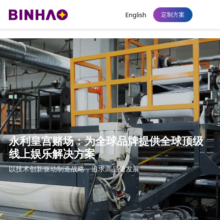
永利皇宫
English
定制方案
永利皇宫赌场：为全球品牌提供全球顶级
线上娱乐解决方案
以技术创新驱动制造战略，追求高品质发展