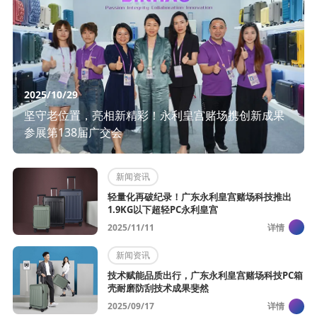
2025/10/29
坚守老位置，亮相新精彩！永利皇宫赌场携创新成果
参展第138届广交会
新闻资讯
轻量化再破纪录！广东永利皇宫赌场科技推出
1.9KG以下超轻PC永利皇宫
2025/11/11
详情
新闻资讯
技术赋能品质出行，广东永利皇宫赌场科技PC箱
壳耐磨防刮技术成果斐然​ ​
2025/09/17
详情