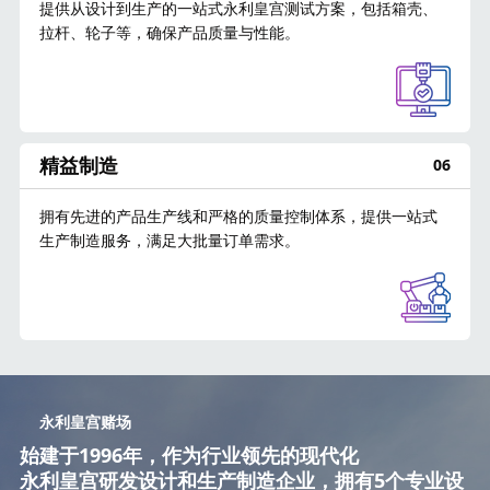
提供从设计到生产的一站式永利皇宫测试方案，包括箱壳、
拉杆、轮子等，确保产品质量与性能。
精益制造
06
拥有先进的产品生产线和严格的质量控制体系，提供一站式
生产制造服务，满足大批量订单需求。
永利皇宫赌场
始建于1996年，作为行业领先的现代化
永利皇宫研发设计和生产制造企业，拥有5个专业设