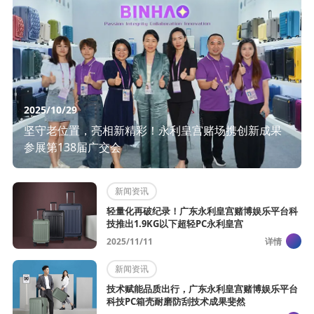
2025/10/29
坚守老位置，亮相新精彩！永利皇宫赌场携创新成果
参展第138届广交会
新闻资讯
轻量化再破纪录！广东永利皇宫赌博娱乐平台科
技推出1.9KG以下超轻PC永利皇宫
2025/11/11
详情
新闻资讯
技术赋能品质出行，广东永利皇宫赌博娱乐平台
科技PC箱壳耐磨防刮技术成果斐然​ ​