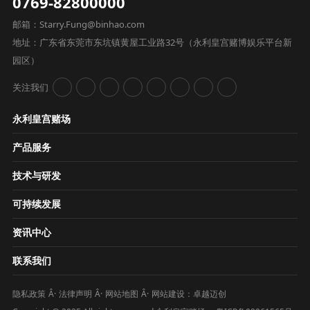
0769-82800000
邮箱：Starry.Fung@binhao.com
地址：广东省东莞市东坑镇黄屋工业路32号（永利皇宫赌博娱乐平台新
园区）
关注我们
永利皇宫赌场
产品服务
技术与研发
可持续发展
资讯中心
联系我们
隐私政策
法律声明
网站地图
网站建设：
卓越迈创