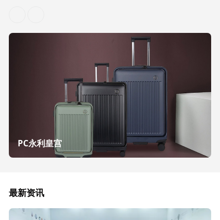
PC永利皇宫
最新资讯