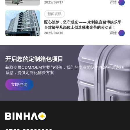
2025/09/17
详情
新闻资讯
匠心筑梦，坚守成光 —— 永利皇宫赌博娱乐平
台致敬平凡岗位上创造璀璨光芒的劳动者！
2025/04/30
详情
开启您的定制箱包项目
获取专属ODM/OEM方案与报价，我们的专业团队将在24小时内联
系您，提供定制化解决方案
立即咨询