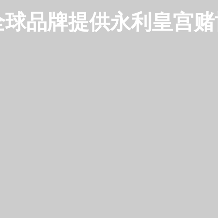
全球品牌提供永利皇宫赌