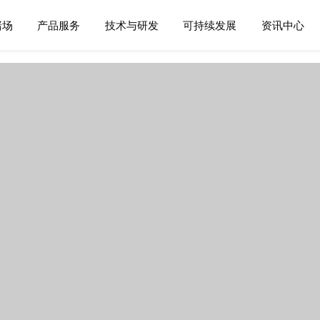
赌场
产品服务
技术与研发
可持续发展
资讯中心