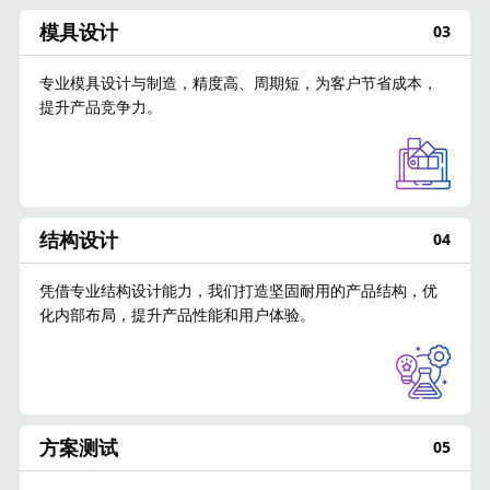
模具设计
03
专业模具设计与制造，精度高、周期短，为客户节省成本，
提升产品竞争力。
结构设计
04
凭借专业结构设计能力，我们打造坚固耐用的产品结构，优
化内部布局，提升产品性能和用户体验。
方案测试
05