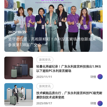
2025/10/29
坚守老位置，亮相新精彩！永利皇宫赌场携创新成果
参展第138届广交会
新闻资讯
轻量化再破纪录！广东永利皇宫科技推出1.9KG
以下超轻PC永利皇宫赌场
2025/11/11
详情
新闻资讯
技术赋能品质出行，广东永利皇宫科技PC箱壳耐
磨防刮技术成果斐然​ ​
2025/09/17
详情