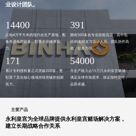
业设计团队。
21600
500
占地4万平方米的现代化生产基地，配
拥有500多名专业技能员工，其中包
备先进生产设备，彰显企业雄厚实
括40名研发与设计人员，团队协作高
力。
效，创新力强。
200
81000
累计专利授权量正式突破200项，更
月生产能力达15万只永利皇宫赌场，
彰显了其在核心领域持续突破的创新
满足全球市场需求，保证按时交付，
实力。
品质卓越。
主要产品
永利皇宫为全球品牌提供永利皇宫赌场解决方案，
建立长期战略合作关系