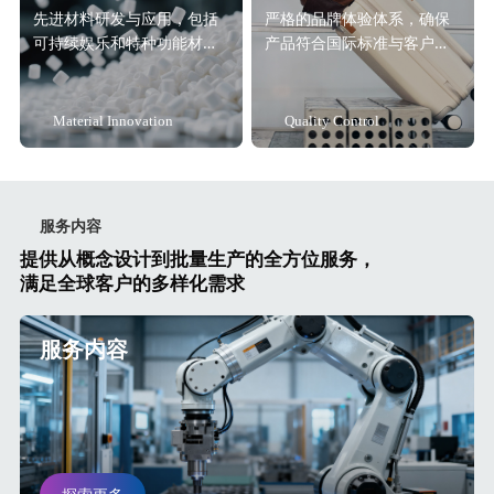
先进材料研发与应用，包括
严格的品牌体验体系，确保
可持续娱乐和特种功能材料
产品符合国际标准与客户要
解决方案。
求。
Material Innovation
Quality Control
服务内容
提供从概念设计到批量生产的全方位服务，
满足全球客户的多样化需求
服务内容