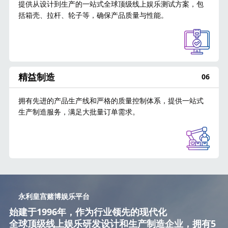
提供从设计到生产的一站式全球顶级线上娱乐测试方案，包
括箱壳、拉杆、轮子等，确保产品质量与性能。
精益制造
06
拥有先进的产品生产线和严格的质量控制体系，提供一站式
生产制造服务，满足大批量订单需求。
永利皇宫赌博娱乐平台
始建于1996年，作为行业领先的现代化
全球顶级线上娱乐研发设计和生产制造企业，拥有5