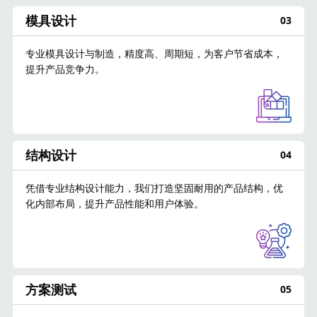
模具设计
03
专业模具设计与制造，精度高、周期短，为客户节省成本，
提升产品竞争力。
结构设计
04
凭借专业结构设计能力，我们打造坚固耐用的产品结构，优
化内部布局，提升产品性能和用户体验。
方案测试
05