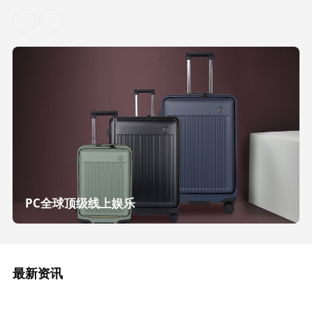
PC全球顶级线上娱乐
最新资讯