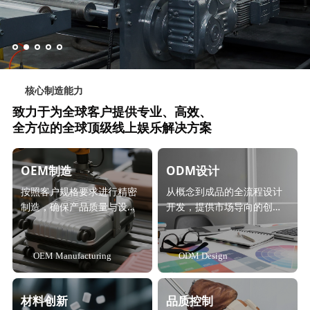
核心制造能力
致力于为全球客户提供专业、高效、
全方位的全球顶级线上娱乐解决方案
OEM制造
ODM设计
按照客户规格要求进行精密
从概念到成品的全流程设计
制造，确保产品质量与设计
开发，提供市场导向的创新
一致性。
解决方案。
OEM Manufacturing
ODM Design
材料创新
品质控制