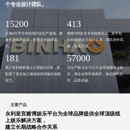
个专业设计团队。
21600
500
占地4万平方米的现代化生产基地，配
拥有500多名专业技能员工，其中包
备先进生产设备，彰显企业雄厚实
括40名研发与设计人员，团队协作高
力。
效，创新力强。
200
81000
累计专利授权量正式突破200项，更
月生产能力达15万只全球顶级线上娱
彰显了其在核心领域持续突破的创新
乐，满足全球市场需求，保证按时交
实力。
付，品质卓越。
主要产品
永利皇宫赌博娱乐平台为全球品牌提供全球顶级线
上娱乐解决方案，
建立长期战略合作关系