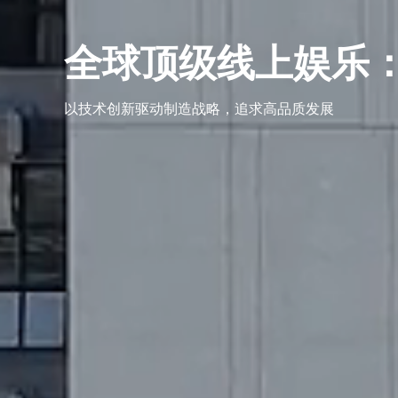
全球顶级线上娱乐
以技术创新驱动制造战略，追求高品质发展