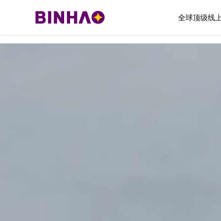
永利皇宫
全球顶级线