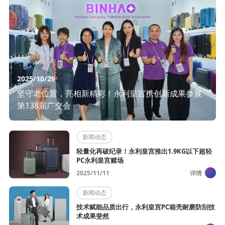
2025/10/29
坚守老位置，亮相新精彩！永利皇宫携创新成果参展
第138届广交会
新闻动态
轻量化再破纪录！永利皇宫推出1.9KG以下超轻
PC永利皇宫赌场
2025/11/11
详情
新闻动态
技术赋能品质出行，永利皇宫PC箱壳耐磨防刮技
术成果斐然​ ​