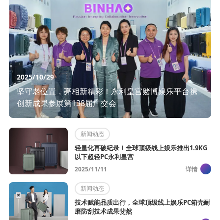
2025/10/29
坚守老位置，亮相新精彩！永利皇宫赌博娱乐平台携
创新成果参展第138届广交会
新闻动态
轻量化再破纪录！全球顶级线上娱乐推出1.9KG
以下超轻PC永利皇宫
2025/11/11
详情
新闻动态
技术赋能品质出行，全球顶级线上娱乐PC箱壳耐
磨防刮技术成果斐然​ ​