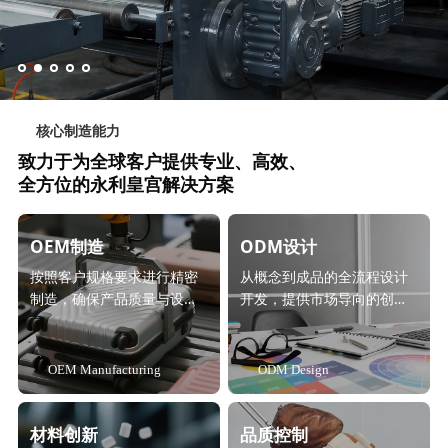
核心制造能力
致力于为全球客户提供专业、高效、
全方位的永利皇宫解决方案
OEM制造
ODM设计
按照客户规格要求进行精密
从概念到成品的全流程设计
制造，确保产品质量与设计
开发，提供市场导向的创新
一致性。
解决方案。
OEM Manufacturing
ODM Design
材料创新
品质控制