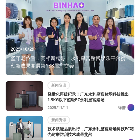
2025/10/29
坚守老位置，亮相新精彩！永利皇宫赌博娱乐平台携
创新成果参展第138届广交会
新闻资讯
轻量化再破纪录！广东永利皇宫赌场科技推出
1.9KG以下超轻PC永利皇宫赌场
2025/11/11
详情
新闻资讯
技术赋能品质出行，广东永利皇宫赌场科技PC箱
壳耐磨防刮技术成果斐然​ ​