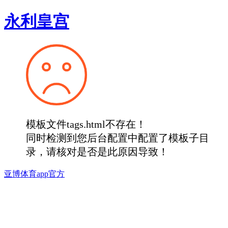
永利皇宫
模板文件tags.html不存在！
同时检测到您后台配置中配置了模板子目
录，请核对是否是此原因导致！
亚博体育app官方